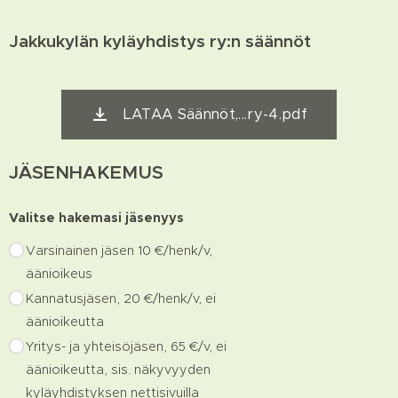
Jakkukylän kyläyhdistys ry:n säännöt
LATAA Säännöt,...ry-4.pdf
JÄSENHAKEMUS
Valitse hakemasi jäsenyys
Varsinainen jäsen 10 €/henk/v,
äänioikeus
Kannatusjäsen, 20 €/henk/v, ei
äänioikeutta
Yritys- ja yhteisöjäsen, 65 €/v, ei
äänioikeutta, sis. näkyvyyden
kyläyhdistyksen nettisivuilla