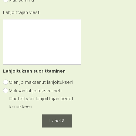
Muu summa
Lahjoittajan viesti
Lahjoituksen suorittaminen
Olen jo maksanut lahjoitukseni
Maksan lahjoitukseni heti
lähetettyäni lahjoittajan tiedot-
lomakkeen
Lähetä