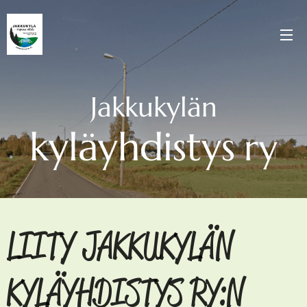
Jakkukylän
kyläyhdistys
ry
LIITY JAKKUKYLÄN
KYLÄYHDISTYS RY:N