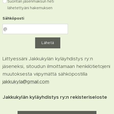
Suoritan jäsenmaksun heti
lähetettyäni hakemuksen
Sähköposti
Lähetä
Liittyessäni Jakkukylän kyläyhdistys ry:n
jäseneksi, sitoudun ilmoittamaan henkilötietojeni
muutoksesta viipymättä sähköpostilla
jakkukyla@gmail.com
Jakkukylän kyläyhdistys ry:n rekisteriseloste