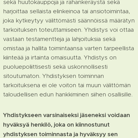
sekä huutokauppoja ja rahankeräystä sekä
harjoittaa sellaista elinkeinoa tai ansiotoimintaa,
joka kytkeytyy välittömästi säännöissä määrätyn
tarkoituksen toteuttamiseen. Yhdistys voi ottaa
vastaan testamentteja ja lahjoituksia sekä
omistaa ja hallita toimintaansa varten tarpeellista
kiinteää ja irtainta omaisuutta. Yhdistys on
puoluepoliittisesti sekä uskonnollisesti
sitoutumaton. Yhdistyksen toiminnan
tarkoituksena ei ole voiton tai muun välittömän
taloudellisen edun hankkiminen siihen osallisille.
Yhdistykseen varsinaiseksi jäseneksi voidaan
hyväksyä henkilö, joka on kiinnostunut
yhdistyksen toiminnasta ja hyväksyy sen