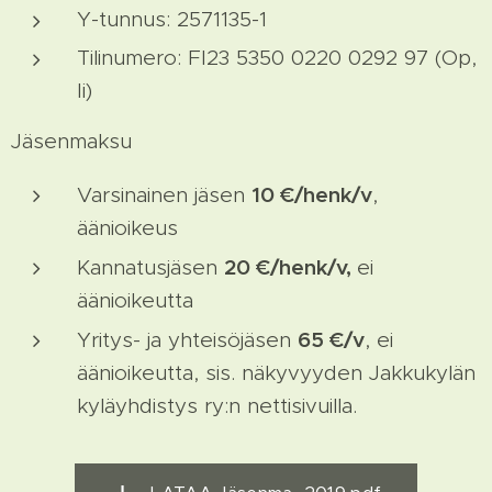
Y-tunnus: 2571135-1
Tilinumero: FI23 5350 0220 0292 97 (Op,
Ii)
Jäsenmaksu
10 €/henk/v
Varsinainen jäsen
,
äänioikeus
20 €/henk/v,
Kannatusjäsen
ei
äänioikeutta
65 €/v
Yritys- ja yhteisöjäsen
, ei
äänioikeutta, sis. näkyvyyden Jakkukylän
kyläyhdistys ry:n nettisivuilla.