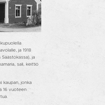
lkupuolella
olalle, ja 1918
in Säästökassa), ja
amaria, sali, keittiö
i kaupan, jonka
tä 16 vuoteen
tua.