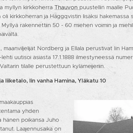
aa myllyn kirkkoherra
Thauvon
puustellin maalle P
li kirkkoherran ja Häggqvistin lisäksi hakemassa sil
. Myllyä rakennettiin 50 - 60 miehen voimin ja miehi
äivältä.
maanviljelijät Nordberg ja Ellala perustivat Iin Ha
lehti uutisoi asiasta 17.1.1888 ilmestyneessä numer
ltarin tilalle perustettuun kylämeijeriin.
a liiketalo, Iin vanha Hamina, Yläkatu 10
t maakauppias
akentama yhden
a hänen poikansa Juho
tanut. Laajennusaika on