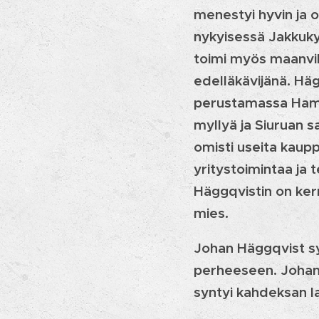
menestyi hyvin ja o
nykyisessä Jakkukyl
toimi myös maanvil
edelläkävijänä. Hä
perustamassa Hami
myllyä ja Siuruan s
omisti useita kaupp
yritystoimintaa ja
Häggqvistin on kerr
mies.
Johan Häggqvist sy
perheeseen. Johan a
syntyi kahdeksan la