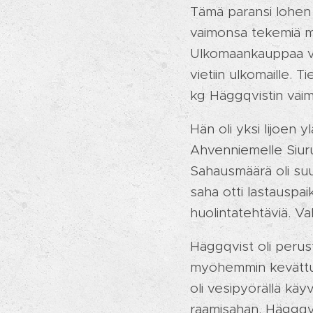
Tämä paransi lohen 
vaimonsa tekemiä ma
Ulkomaankauppaa vart
vietiin ulkomaille. Ti
kg Häggqvistin vai
Hän oli yksi Iijoen
Ahvenniemelle Siuru
Sahausmäärä oli suur
saha otti lastauspa
huolintatehtäviä. Va
Häggqvist oli perus
myöhemmin kevättulv
oli vesipyörällä käy
raamisahan. Häggqvis