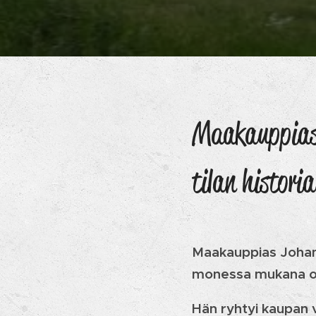
Maakauppias,
tilan historia
Maakauppias Johan 
monessa mukana ol
Hän ryhtyi kaupan