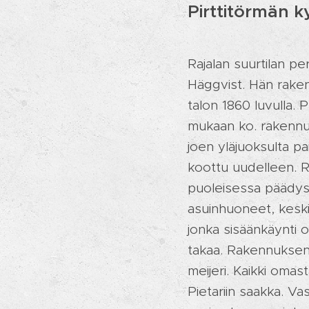
Pirttitörmän k
Rajalan suurtilan pe
Häggvist. Hän raken
talon 1860 ­luvulla.
mukaan ko. rakennus 
joen yläjuoksulta pai
koottu uudelleen. 
puoleisessa päädys
asuinhuoneet, keski
jonka sisäänkäynti 
takaa. Rakennuksen 
meijeri. Kaikki omast
Pietariin saakka. Va