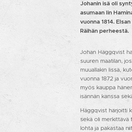
Johanin isä oli syn
asumaan Iin Haminaa
vuonna 1814. Elsan 
Räihän perheestä.
Johan Häggqvist han
suuren maatilan, joss
muuallakin Iissä, ku
vuonna 1872 ja vuon
myös kauppa hänen o
isännän kanssa sek
Häggqvist harjoitti 
sekä oli merkittävä 
lohta ja pakastaa nii