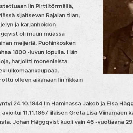
stettuaan Iin Pirttitörmällä,
ässä sijaitsevan Rajalan tilan,
jelyn ja karjanhoidon
ggqvist oli muun muassa
nan meijeriä, Puohinkosken
ahaa 1800 -luvun lopulla. Hän
oja, harjoitti monenlaista
 teki ulkomaankauppaa.
ottu olleen aikanaan Iin rikkain
ntyi 24.10.1844 Iin Haminassa Jakob ja Elsa Hägg
vioitui 11.11.1867 iiläisen Greta Lisa Viinamäen ka
sta. Johan Häggqvist kuoli vain 46 -vuotiaana 29