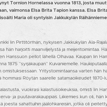
tynyt Tornion Hornelassa vuonna 1813, josta muut
n, vaimonsa Elsa Brita Tapion kanssa. Elsa Brita 
isoäiti Maria oli syntyisin Jakkukylän Räihänniemel
kki Iin Pirttitörmän, nykyisen Jakkukylän Ala-Raj
a hän harjoitti maanviljelystä ja meijeritoimintaa. Hän
ten Harissuon pellot lähellä Olhavaa. Kaupan Iin Ha
na 1875 "syrjäkaupan" Kuivaniemelle. Haukiputaall
mistuksessaan. Yritystoimintaansa varten hän hank
ä hommasi Röytän saarelle satamaoikeudet 1870-lu
kalastusta, vuokrasi kalastusoikeuksia, omisti Iin Ham
terva- ja puutavarakauppias. Liikemies kun oli, hän 
tä joesta sahattuihin jäälohkareisiin, jotka oli peitett