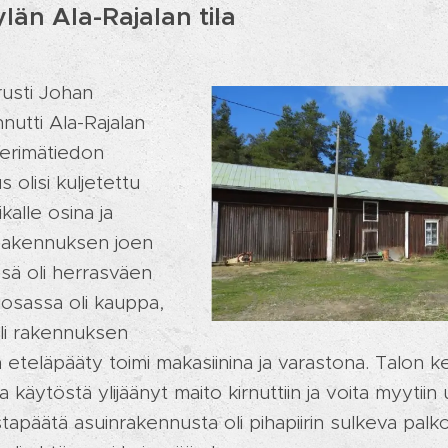
ylän Ala-Rajalan tila
rusti Johan
nutti Ala-Rajalan
 Perimätiedon
olisi kuljetettu
kalle osina ja
Rakennuksen joen
sä oli herrasväen
osassa oli kauppa,
oli rakennuksen
eteläpääty toimi makasiinina ja varastona. Talon ke
a käytöstä ylijäänyt maito kirnuttiin ja voita myytiin 
stapäätä asuinrakennusta oli pihapiirin sulkeva palko