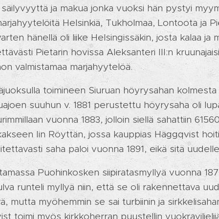
säilyvyyttä ja makua jonka vuoksi hän pystyi myy
rjahyytelöitä Helsinkiä, Tukholmaa, Lontoota ja Pi
en hänellä oli liike Helsingissäkin, josta kalaa ja 
ettävästi Pietarin hovissa Aleksanteri III:n kruunajaisi
mon valmistamaa marjahyytelöä.
 yläjuoksulla toimineen Siuruan höyrysahan kolmesta
ajoen suuhun v. 1881 perustettu höyrysaha oli lupa
immillaan vuonna 1883, jolloin siellä sahattiin 61560
ikakseen Iin Röyttän, jossa kauppias Häggqvist hoi
litettavasti saha paloi vuonna 1891, eikä sitä uudel
tamassa Puohinkosken siipiratasmyllyä vuonna 1877.
a runteli myllyä niin, että se oli rakennettava uud
vä, mutta myöhemmin se sai turbiinin ja sirkkelisah
t toimi myös kirkkoherran puustellin vuokraviljelij