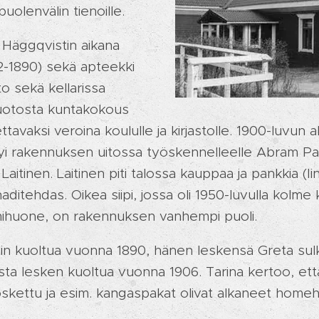
uolenvälin tienoille.
 Häggqvistin aikana
2-1890) sekä apteekki
o sekä kellarissa
tuotosta kuntakokous
avaksi veroina koululle ja kirjastolle. 1900-luvun a
yi rakennuksen uitossa työskennelleelle Abram Paav
e Laitinen. Laitinen piti talossa kauppaa ja pankkia (I
naditehdas. Oikea siipi, jossa oli 1950-luvulla kolme k
mihuone, on rakennuksen vanhempi puoli.
n kuoltua vuonna 1890, hänen leskensä Greta sulk
vasta lesken kuoltua vuonna 1906. Tarina kertoo, et
koskettu ja esim. kangaspakat olivat alkaneet homeh