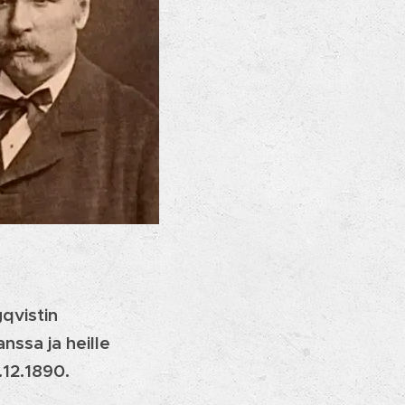
qvistin
nssa ja heille
.12.1890.