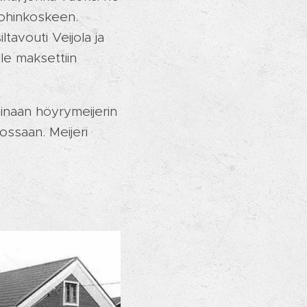
uohinkoskeen.
tavouti Veijola ja
lle maksettiin
minaan höyrymeijerin
ossaan. Meijeri