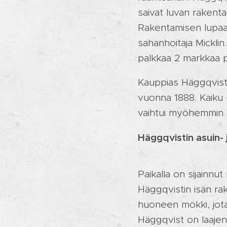
saivat luvan rakent
Rakentamisen lupaa o
sahanhoitaja Micklin
palkkaa 2 markkaa p
Kauppias Häggqvist, 
vuonna 1888. Kaiku -
vaihtui myöhemmin Va
Häggqvistin asuin- j
Paikalla on sijainnu
Häggqvistin isän r
huoneen mökki, jot
Häggqvist on laajen