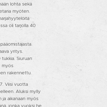
mään lohta sekä
etaria myöten.
marjahyytelöitä
ssa oli tarjolla 40
 pääomistajasta.
ava yritys.
 tukkia. Siuruan
ti myös
leen rakennettu.
 Viisi vuotta
elleen. Aluksi mylly
an ja aikanaan myös
änä, jonka vuoksi he