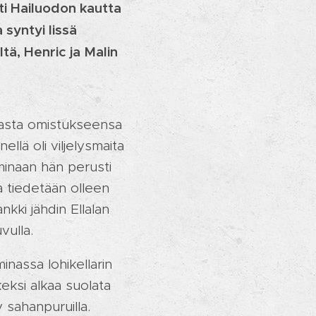
ti Hailuodon kautta
syntyi Iissä
tä, Henric ja Malin
alasta omistukseensa
ellä oli viljelysmaita
minaan hän perusti
a tiedetään olleen
ki jähdin Ellalan
vulla.
inassa lohikellarin
keksi alkaa suolata
y sahanpuruilla.