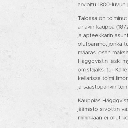
arvioitu 1800-luvun p
Talossa on toiminut
ainakin kauppa (187
ja apteekkarin asunt
olutpanimo, jonka 
määräsi osan maksett
Häggqvistin leski m
omistajaksi tuli Kall
kellarissa toimi limo
ja säästöpankin toi
Kauppias Häggqvisti
jäämistö siivottiin 
mihinkään ei ollut 