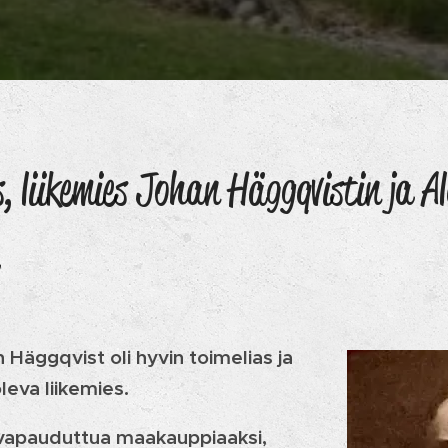
 liikemies Johan Häggqvistin ja A
Häggqvist oli hyvin toimelias ja
eva liikemies.
 vapauduttua maakauppiaaksi,