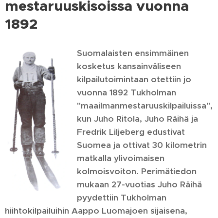
mestaruuskisoissa vuonna
1892
Suomalaisten ensimmäinen
kosketus kansainväliseen
kilpailutoimintaan otettiin jo
vuonna 1892 Tukholman
"maailmanmestaruuskilpailuissa",
kun Juho Ritola, Juho Räihä ja
Fredrik Liljeberg edustivat
Suomea ja ottivat 30 kilometrin
matkalla ylivoimaisen
kolmoisvoiton. Perimätiedon
mukaan 27-vuotias Juho Räihä
pyydettiin Tukholman
hiihtokilpailuihin Aappo Luomajoen sijaisena,