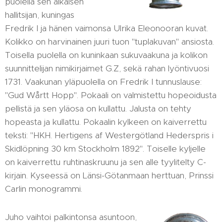
puolella sen aikaisen
hallitsijan, kuningas
Fredrik I ja hänen vaimonsa Ulrika Eleonooran kuvat.
Kolikko on harvinainen juuri tuon "tuplakuvan" ansiosta.
Toisella puolella on kuninkaan sukuvaakuna ja kolikon
suunnittelijan nimikirjaimet G.Z, sekä rahan lyöntivuosi
1731. Vaakunan yläpuolella on Fredrik I tunnuslause:
"Gud Wårtt Hopp". Pokaali on valmistettu hopeoidusta
pellistä ja sen yläosa on kullattu. Jalusta on tehty
hopeasta ja kullattu. Pokaalin kylkeen on kaiverrettu
teksti: "HKH. Hertigens af Westergötland Hederspris i
Skidlöpning 30 km Stockholm 1892". Toiselle kyljelle
on kaiverrettu ruhtinaskruunu ja sen alle tyylitelty C-
kirjain. Kyseessä on Länsi-Götanmaan herttuan, Prinssi
Carlin monogrammi.
Juho vaihtoi palkintonsa asuntoon,