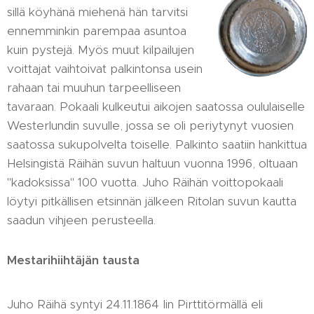
sillä köyhänä miehenä hän tarvitsi
ennemminkin parempaa asuntoa
kuin pystejä. Myös muut kilpailujen
voittajat vaihtoivat palkintonsa usein
rahaan tai muuhun tarpeelliseen
tavaraan. Pokaali kulkeutui aikojen saatossa oululaiselle
Westerlundin suvulle, jossa se oli periytynyt vuosien
saatossa sukupolvelta toiselle. Palkinto saatiin hankittua
Helsingistä Räihän suvun haltuun vuonna 1996, oltuaan
"kadoksissa" 100 vuotta. Juho Räihän voittopokaali
löytyi pitkällisen etsinnän jälkeen Ritolan suvun kautta
saadun vihjeen perusteella.
Mestarihiihtäjän tausta
Juho Räihä syntyi 24.11.1864 Iin Pirttitörmällä eli