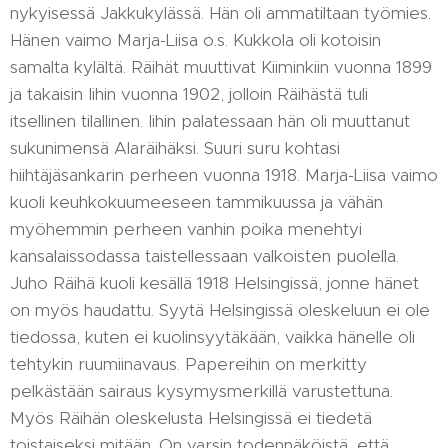
nykyisessä Jakkukylässä. Hän oli ammatiltaan työmies.
Hänen vaimo Marja-Liisa o.s. Kukkola oli kotoisin
samalta kylältä. Räihät muuttivat Kiiminkiin vuonna 1899
ja takaisin Iihin vuonna 1902, jolloin Räihästä tuli
itsellinen tilallinen. Iihin palatessaan hän oli muuttanut
sukunimensä Alaräihäksi. Suuri suru kohtasi
hiihtäjäsankarin perheen vuonna 1918. Marja-Liisa vaimo
kuoli keuhkokuumeeseen tammikuussa ja vähän
myöhemmin perheen vanhin poika menehtyi
kansalaissodassa taistellessaan valkoisten puolella.
Juho Räihä kuoli kesällä 1918 Helsingissä, jonne hänet
on myös haudattu. Syytä Helsingissä oleskeluun ei ole
tiedossa, kuten ei kuolinsyytäkään, vaikka hänelle oli
tehtykin ruumiinavaus. Papereihin on merkitty
pelkästään sairaus kysymysmerkillä varustettuna.
Myös Räihän oleskelusta Helsingissä ei tiedetä
toistaiseksi mitään. On varsin todennäköistä, että