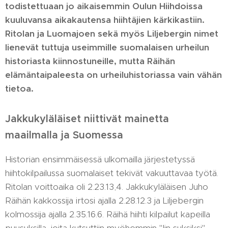
todistettuaan jo aikaisemmin Oulun Hiihdoissa
kuuluvansa aikakautensa hiihtäjien kärkikastiin.
Ritolan ja Luomajoen sekä myös Liljebergin nimet
lienevät tuttuja useimmille suomalaisen urheilun
historiasta kiinnostuneille, mutta Räihän
elämäntaipaleesta on urheiluhistoriassa vain vähän
tietoa.
Jakkukyläläiset niittivät mainetta
maailmalla ja Suomessa
Historian ensimmäisessä ulkomailla järjestetyssä
hiihtokilpailussa suomalaiset tekivät vakuuttavaa työtä.
Ritolan voittoaika oli 2.23.13,4. Jakkukyläläisen Juho
Räihän kakkossija irtosi ajalla 2.28.12.3 ja Liljebergin
kolmossija ajalla 2.35.16.6. Räihä hiihti kilpailut kapeilla