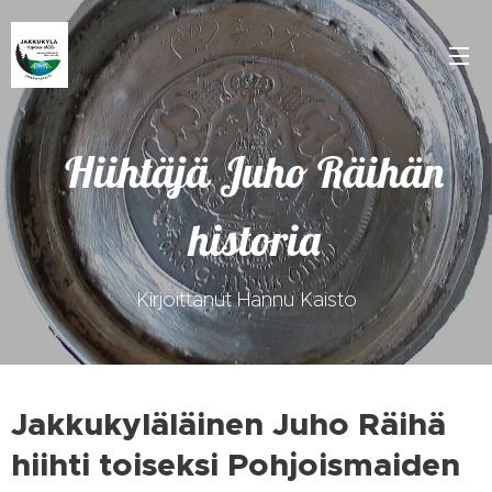
Hiihtäjä Juho Räihän
historia
Kirjoittanut Hannu Kaisto
Jakkukyläläinen Juho Räihä
hiihti toiseksi Pohjoismaiden