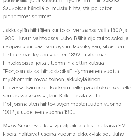
puusuksilla, joita kutsuttiin myöhemmin "Iin suksiksi".
Sauvoissa hänellä oli muista hiihtäjistä poiketen
pienemmät sommat.
Jakkukylän hiihtäjien kunto oli vertaansa vailla 1800 ja
1900 - luvun vaihteessa. Juho Räihä sijoittui toiseksi ja
nappasi kuninkaallisen pystin Jakkukylään, silloiseen
Pirttitörmän kylään vuoden 1892 Tukholman
hiihtokisoissa, joita sittemmin alettiin kutsua
"Pohjoismaisiksi hiihtokisoiksi". Kymmenen vuotta
myöhemmin myös toinen jakkukyläläinen
hiihtäjäsankari nousi korkeimmalle palkintokorokkeelle
samaisissa kisoissa, kun Kalle Jussila voitti
Pohjoismaisten hiihtokisojen mestaruuden vuonna
1902 ja uudelleen vuonna 1905.
Myös Suomessa käytyjä kilpailuja, eli sen aikaisia SM-
kisoja, hallitsivat useina vuosina jakkukyläläiset. Juho