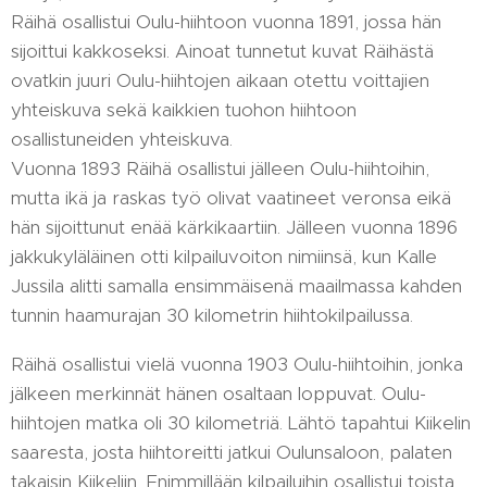
Räihä osallistui Oulu-hiihtoon vuonna 1891, jossa hän
sijoittui kakkoseksi. Ainoat tunnetut kuvat Räihästä
ovatkin juuri Oulu-hiihtojen aikaan otettu voittajien
yhteiskuva sekä kaikkien tuohon hiihtoon
osallistuneiden yhteiskuva.
Vuonna 1893 Räihä osallistui jälleen Oulu-hiihtoihin,
mutta ikä ja raskas työ olivat vaatineet veronsa eikä
hän sijoittunut enää kärkikaartiin. Jälleen vuonna 1896
jakkukyläläinen otti kilpailuvoiton nimiinsä, kun Kalle
Jussila alitti samalla ensimmäisenä maailmassa kahden
tunnin haamurajan 30 kilometrin hiihtokilpailussa.
Räihä osallistui vielä vuonna 1903 Oulu-hiihtoihin, jonka
jälkeen merkinnät hänen osaltaan loppuvat. Oulu-
hiihtojen matka oli 30 kilometriä. Lähtö tapahtui Kiikelin
saaresta, josta hiihtoreitti jatkui Oulunsaloon, palaten
takaisin Kiikeliin. Enimmillään kilpailuihin osallistui toista